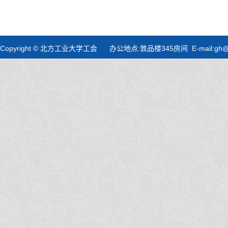
Copyright © 北方工业大学工会 办公地点:敦品楼345房间 E-mail:gh@nc