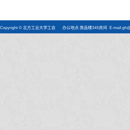
Copyright © 北方工业大学工会 办公地点:敦品楼345房间 E-mail:gh@nc