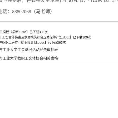
填写完整后，将表格发至本单位行政秘书，行政秘书汇总
话：88802068（马老师）
员模板（最新）.xls
】已下载
306
次
 非工伤意外伤害及家财损失综合互助保障计划.docx
】已下载
309
次
 在职职工医疗互助保障计划.docx
】已下载
365
次
方工业大学工会基层活动经费审批表
方工业大学教职工文体协会相关表格