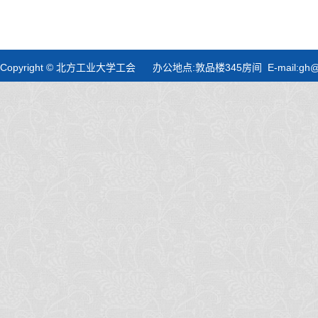
Copyright © 北方工业大学工会 办公地点:敦品楼345房间 E-mail:gh@nc